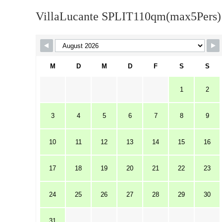
VillaLucante SPLIT110qm(max5Pers)
M
D
M
D
F
S
S
1
2
3
4
5
6
7
8
9
10
11
12
13
14
15
16
17
18
19
20
21
22
23
24
25
26
27
28
29
30
31